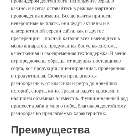
провайдером доступности, используйте зеркало
казино, и всегда оставайтесь в режиме азартного
провождения времени. Все депозиты приносят
невероятные выплаты, они будут активны и в
альтернативной версии сайта, как и другие
преференции – полный каталог всех имеющихся в
меню аппаратов, продуманная бонусная система,
качественная и своевременная техподдержка. В меню
игр предложены образцы от ведущих поставщиков
софта, вся продукция лицензированная, проверенная
и продуктивная. Сюжеты предлагаются
разнообразные, от классики и ретро до новейших
историй, спорта, кино. Графика радует красками и
наличием объемных элементов. Функциональный ряд
принесет драйв и много побед благодаря достойному
разнообразию предлагаемых характеристик.
Преимущества