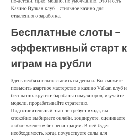
по-детски. Ярко, мощно, по умолчанию. Это и есть
Казино Вулкан клуб – стильное казино для
отдаленного заработка.
Бесплатные слоты –
эффективный старт к
играм на рубли
Здесь необязательно ставить на деньги. Вы сможете
повысить азартное мастерство в казино Vulkan клуб и
бесплатно: крутите барабаны симуляторов, изучайте
модели, прорабатывайте стратегию.
Подготовительный этап не требует входа, вы
спокойно выбираете онлайн, зондируете, оцениваете
любое «железо» без регистрации. В ней будет
необходимость, когда почувствуете силы для