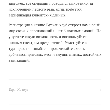
задержек, все операции проводятся мгновенно, за
исключением первого раза, когда требуется
верификация клиентских данных.
Регистрация в казино Вулкан клуб откроет вам новый
мир свежих переживаний и незабываемых эмоций. Не
упустите такую возможность и воспользуйтесь
полным спектром предложений. Участвуйте в
турнирах, повышайте и прокачивайте скилы,
добиваясь призовых мест и внушительных, достойных
выигрышей.
Tags: No tags