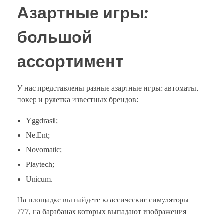
Азартные игры:
большой
ассортимент
У нас представлены разные азартные игры: автоматы,
покер и рулетка известных брендов:
Yggdrasil;
NetEnt;
Novomatic;
Playtech;
Unicum.
На площадке вы найдете классические симуляторы
777, на барабанах которых выпадают изображения