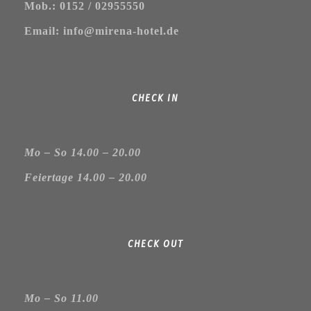
Mob.: 0152 / 02955550
Email: info@mirena-hotel.de
CHECK IN
Mo – So 14.00 – 20.00
Feiertage 14.00 – 20.00
CHECK OUT
Mo – So 11.00