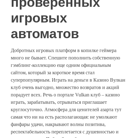
проверенных
игровых
автоматов
Добротных игровых платформ в копилке геймера
много не бывает. Спешите пополнить собственную
гэмблинг-коллекцию еще одним официальным
сайтом, который за короткое время стал
суперпопулярным. Играть на деньги в Казино Вулкан
клуб очень выгодно, множество возвратов и акций
порадует всех. Речь о портале Vulkan клуб – казино
играть, зарабатывать, отрываться приглашает
круглосуточно. Атмосфера для ценителей азарта тут
самая что ни на есть располагающая: не умолкают
фанфары удачи, накрывают волны позитива,
респектабельность переплетается с душевностью и