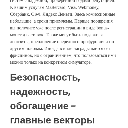
систем с надежной, проверенной годами репутацией.
К вашим услугам Mastercard, Visa, Webmoney,
Сбербанк, Qiwi, Яндекс Деньги. Здесь комиссионные
небольшие, а сроки приемлемы. Первые поощрения
вы получите уже после регистрации в виде bonus-
монет для ставок. Также могут быть подарки за
депозиты, преодоление очередного профуровня и по
другим поводам. Иногда в виде награды дается сет
фриспинов, но с ограничением, что пользоваться ими
можно только на конкретном симуляторе.
Безопасность,
надежность,
обогащение –
главные векторы