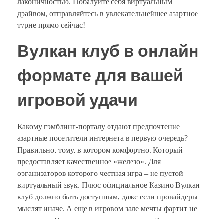
лаконичностью. Побалуйте себя виртуальным
драйвом, отправляйтесь в увлекательнейшее азартное
турне прямо сейчас!
Вулкан клуб в онлайн
формате для вашей
игровой удачи
Какому гэмблинг-порталу отдают предпочтение
азартные посетители интернета в первую очередь?
Правильно, тому, в котором комфортно. Который
предоставляет качественное «железо». Для
организаторов которого честная игра – не пустой
виртуальный звук. Плюс официальное Казино Вулкан
клуб должно быть доступным, даже если провайдеры
мыслят иначе. А еще в игровом зале мечты фартит не